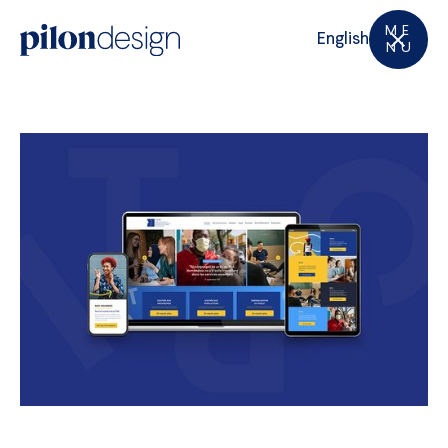
M
E
English
N
U