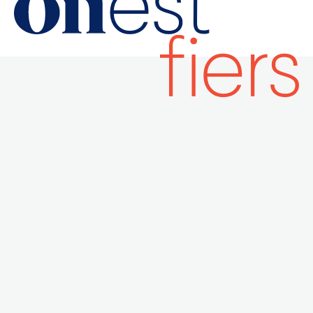
,
De la créativité dont l’équipe a su faire preuve
en ayant pour unique base de travail un logo
conçu en amont de la collaboration avec le
client. Défi relevé!
Du riche travail de collaboration avec
bête
Nos idées mises en commun ont mené à
féroce
.