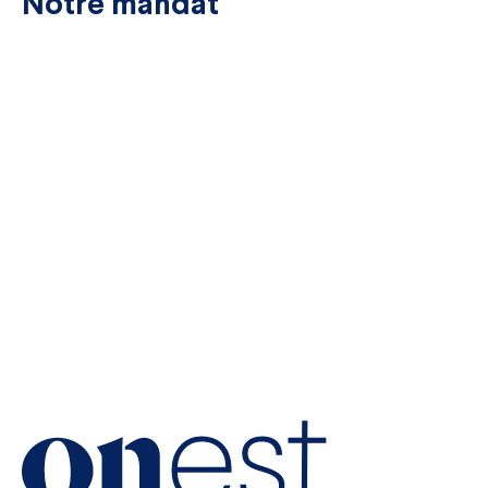
Notre mandat
Concevoir l’habillage graphique des courriers en
respectant l’identité visuelle du Phare.
Inclure des photos et des témoignages dans les
lettres pour créer une connexion émotionnelle
avec le lecteur.
Respecter l’identité visuelle du Phare tout en
ajoutant une dose de créativité et d’innovation.